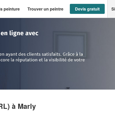
s peinture
Trouver un peintre
Devis gratuit
S
>
Société RENOVA’PRO (SARL)
RL)
à Marly