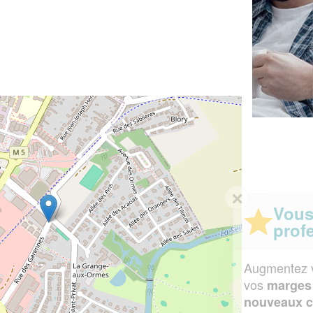
✕
Vous êtes un
professionnel ?
Augmentez votre
et
chiffre d'affaires
vos
tout en gagnant de
marges
!
nouveaux clients