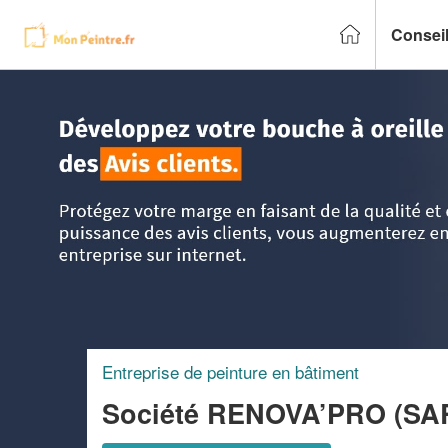
Conseil
Accueil
>
Trouver un peintre
>
Lorraine
>
Moselle
>
Marly
Entreprise de peinture en bâtiment
Société RENOVA’PRO (SA