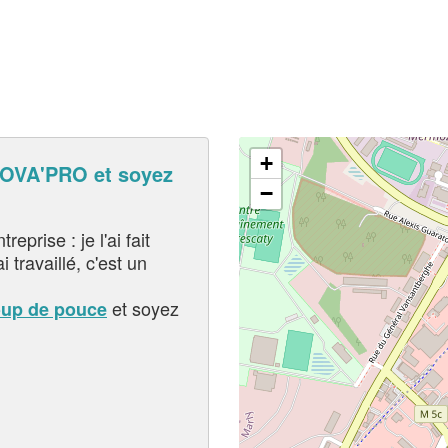
+
VA'PRO et soyez
−
eprise : je l'ai fait
i travaillé, c'est un
et soyez
oup de pouce