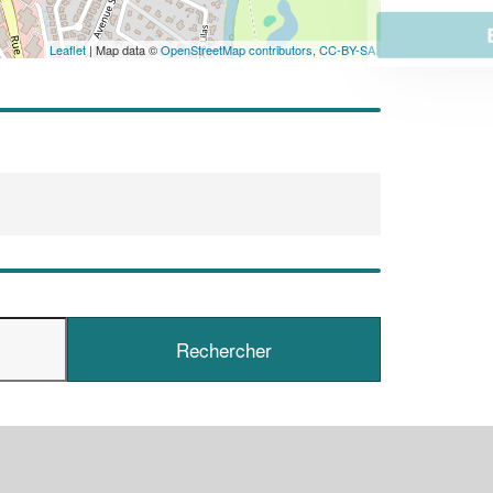
En savoir plus
Leaflet
| Map data ©
OpenStreetMap contributors,
CC-BY-SA