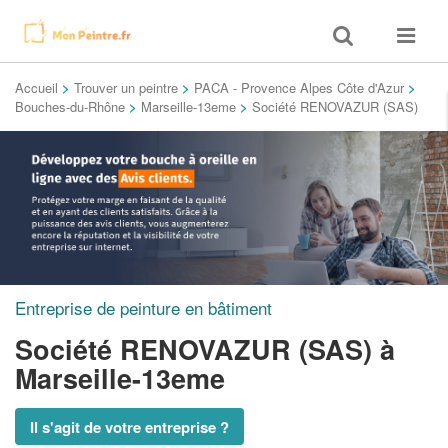
Toggle
Toggle
search
navigat
Accueil
>
Trouver un peintre
>
PACA - Provence Alpes Côte d'Azur
>
Bouches-du-Rhône
>
Marseille-13eme
>
Société RENOVAZUR (SAS)
Entreprise de peinture en bâtiment
Société RENOVAZUR (SAS)
à
Marseille-13eme
Il s'agit de votre entreprise ?