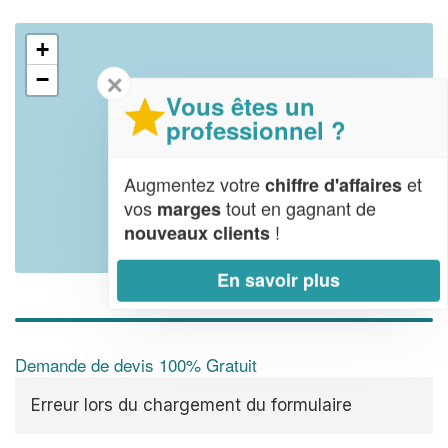
+
−
✕
Vous êtes un
professionnel ?
Augmentez votre
et
chiffre d'affaires
vos
tout en gagnant de
marges
!
nouveaux clients
Leaflet
| Map data ©
OpenStreetMap contributors,
CC-BY-SA
En savoir plus
Demande de devis 100% Gratuit
Erreur lors du chargement du formulaire