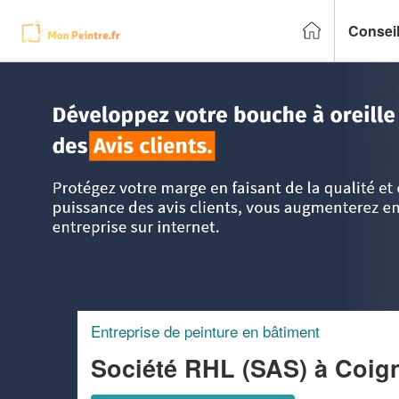
Conseil
Accueil
>
Trouver un peintre
>
Ile-de-France
>
Yvelines
>
C
Entreprise de peinture en bâtiment
Société RHL (SAS)
à Coig