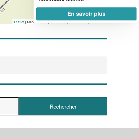
En savoir plus
Leaflet
| Map data ©
OpenStreetMap contributors,
CC-BY-SA