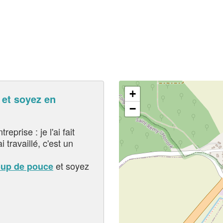
+
et soyez en
−
eprise : je l'ai fait
i travaillé, c'est un
et soyez
oup de pouce