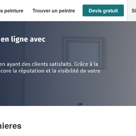
s peinture
Trouver un peintre
Devis gratuit
S
oignieres
>
Société RHL (SAS)
nieres