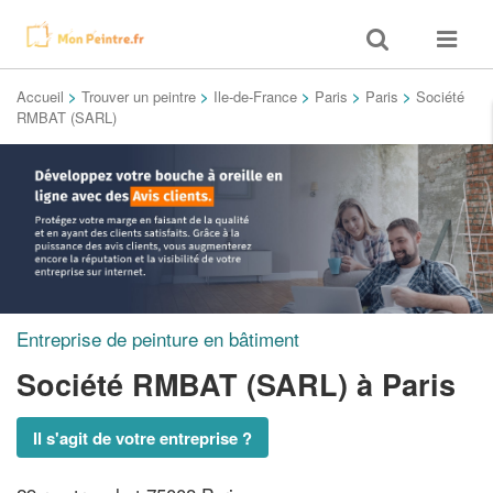
Toggle
Toggle
search
navigat
Accueil
>
Trouver un peintre
>
Ile-de-France
>
Paris
>
Paris
>
Société
RMBAT (SARL)
Entreprise de peinture en bâtiment
Société RMBAT (SARL)
à Paris
Il s'agit de votre entreprise ?