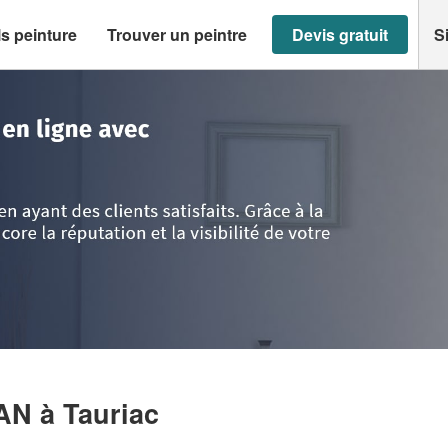
s peinture
Trouver un peintre
Devis gratuit
S
c
>
Entreprise ROUSSEL DYLAN
LAN
à Tauriac