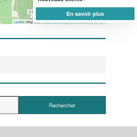
En savoir plus
Leaflet
| Map data ©
OpenStreetMap contributors,
CC-BY-SA