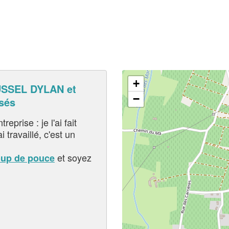
+
SSEL DYLAN et
−
sés
eprise : je l'ai fait
i travaillé, c'est un
et soyez
oup de pouce