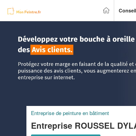
Conseil
Accueil
>
Trouver un peintre
>
Aquitaine
>
Gironde
>
Tauria
Entreprise de peinture en bâtiment
Entreprise ROUSSEL DY