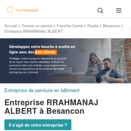
Toggle
Toggle
search
navigat
Accueil
>
Trouver un peintre
>
Franche-Comté
>
Doubs
>
Besancon
>
Entreprise RRAHMANAJ ALBERT
Entreprise de peinture en bâtiment
Entreprise RRAHMANAJ
ALBERT
à Besancon
Il s'agit de votre entreprise ?