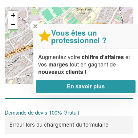
+
−
✕
Vous êtes un
professionnel ?
Augmentez votre
et
chiffre d'affaires
vos
tout en gagnant de
marges
!
nouveaux clients
Leaflet
| Map data ©
OpenStreetMap contributors,
CC-BY-SA
En savoir plus
Demande de devis 100% Gratuit
Erreur lors du chargement du formulaire