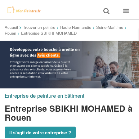
Toggle
Toggle
search
navigat
Accueil
>
Trouver un peintre
>
Haute Normandie
>
Seine-Maritime
>
Rouen
>
Entreprise SBIKHI MOHAMED
Entreprise de peinture en bâtiment
Entreprise SBIKHI MOHAMED
à
Rouen
Il s'agit de votre entreprise ?