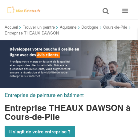
Toggle
Toggle
search
navigat
Accueil
>
Trouver un peintre
>
Aquitaine
>
Dordogne
>
Cours-de-Pile
>
Entreprise THEAUX DAWSON
Entreprise de peinture en bâtiment
Entreprise THEAUX DAWSON
à
Cours-de-Pile
Il s'agit de votre entreprise ?