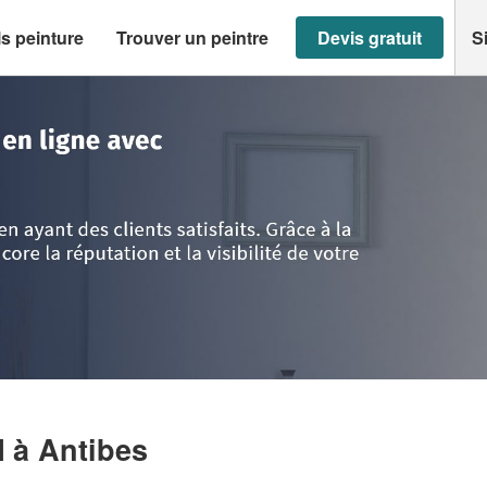
s peinture
Trouver un peintre
Devis gratuit
S
 d'Azur
>
Alpes-Maritimes
>
Antibes
>
Société TOPALLI LEUTRIM
M
à Antibes