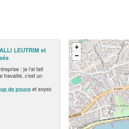
+
LLI LEUTRIM et
−
sés
eprise : je l'ai fait
i travaillé, c'est un
et soyez
oup de pouce