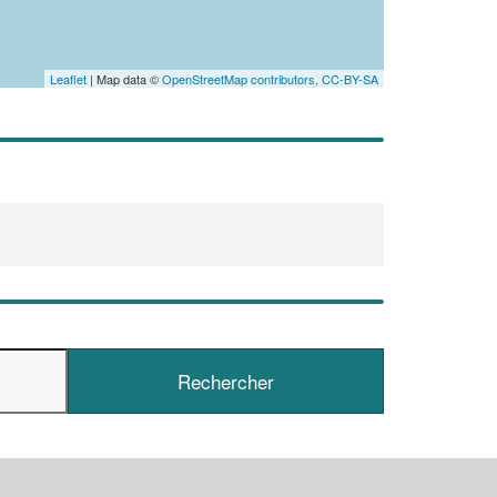
Leaflet
| Map data ©
OpenStreetMap contributors,
CC-BY-SA