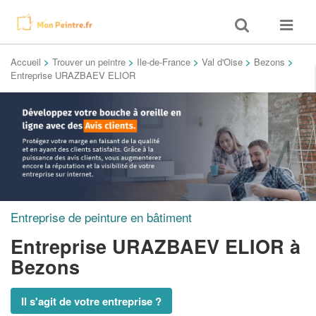
Toggle
Toggle
search
navigat
Accueil
>
Trouver un peintre
>
Ile-de-France
>
Val d'Oise
>
Bezons
>
Entreprise URAZBAEV ELIOR
Entreprise de peinture en bâtiment
Entreprise URAZBAEV ELIOR
à
Bezons
Il s'agit de votre entreprise ?