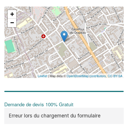
+
−
✕
Augme
vos
m
nouve
Leaflet
| Map data ©
OpenStreetMap contributors,
CC-BY-SA
Demande de devis 100% Gratuit
Erreur lors du chargement du formulaire