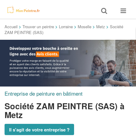
Toggle
Toggle
search
navigat
Accueil
>
Trouver un peintre
>
Lorraine
>
Moselle
>
Metz
>
Société
ZAM PEINTRE (SAS)
Entreprise de peinture en bâtiment
Société ZAM PEINTRE (SAS)
à
Metz
Il s'agit de votre entreprise ?