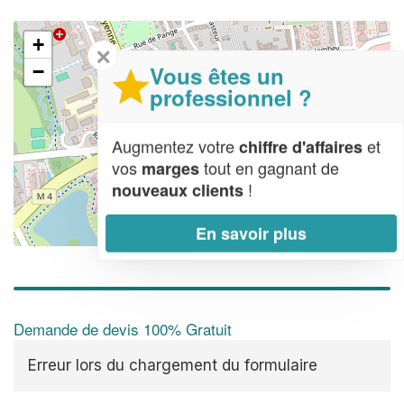
+
✕
Vous êtes un
−
professionnel ?
Augmentez votre
et
chiffre d'affaires
vos
tout en gagnant de
marges
!
nouveaux clients
En savoir plus
Leaflet
| Map data ©
OpenStreetMap contributors,
CC-BY-SA
Demande de devis 100% Gratuit
Erreur lors du chargement du formulaire