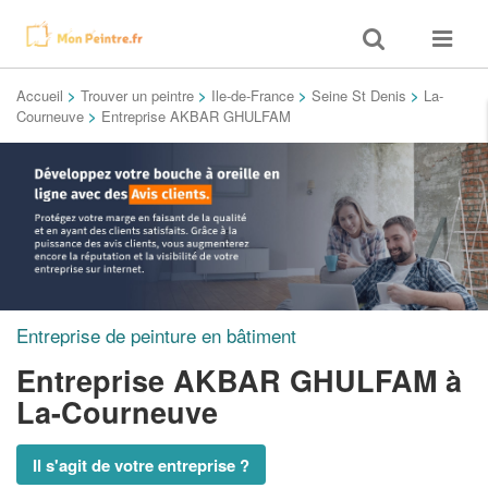
Toggle
Toggle
search
navigat
Accueil
>
Trouver un peintre
>
Ile-de-France
>
Seine St Denis
>
La-
Courneuve
>
Entreprise AKBAR GHULFAM
Entreprise de peinture en bâtiment
Entreprise AKBAR GHULFAM
à
La-Courneuve
Il s'agit de votre entreprise ?