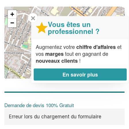
+
✕
Vous êtes un
−
professionnel ?
Augmentez votre
et
chiffre d'affaires
vos
tout en gagnant de
marges
!
nouveaux clients
En savoir plus
Leaflet
| Map data ©
OpenStreetMap contributors,
CC-BY-SA
Demande de devis 100% Gratuit
Erreur lors du chargement du formulaire