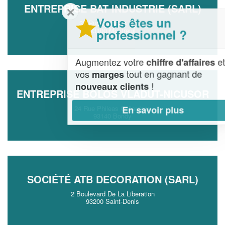
ENTREPRISE BAT INDUSTRIE (SARL)
✕
Vous êtes un
37 Rue Francois Arago
93100 Montreuil
professionnel ?
Augmentez votre
et
chiffre d'affaires
vos
tout en gagnant de
marges
!
nouveaux clients
ENTREPRISE BOLOS VLADUT-NICUSOR
En savoir plus
24 Rue Phileas Collardeau
93140 Bondy
SOCIÉTÉ ATB DECORATION (SARL)
2 Boulevard De La Liberation
93200 Saint-Denis