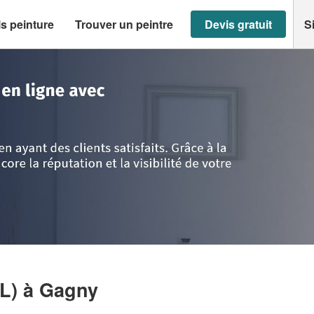
s peinture
Trouver un peintre
Devis gratuit
S
is
>
Gagny
>
Entreprise B.DECOR (SARL)
RL)
à Gagny