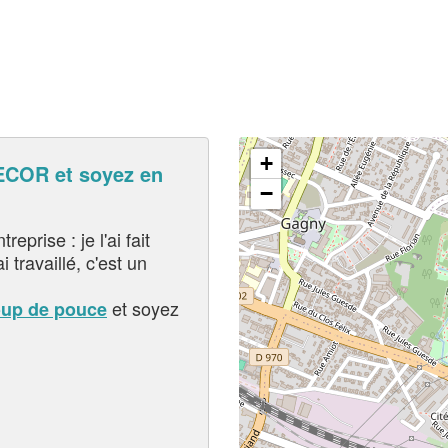
+
COR et soyez en
−
eprise : je l'ai fait
i travaillé, c'est un
et soyez
oup de pouce