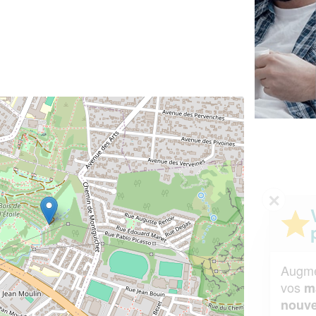
✕
Vous êtes un
professionnel ?
Augmentez votre
et
chiffre d'affaires
vos
tout en gagnant de
marges
!
nouveaux clients