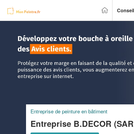
Conseil
Accueil
>
Trouver un peintre
>
Ile-de-France
>
Seine St Den
Entreprise de peinture en bâtiment
Entreprise B.DECOR (SA