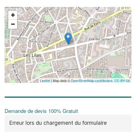
+
−
✕
Vo
pr
Augment
vos
mar
nouveaux
Leaflet
| Map data ©
OpenStreetMap contributors,
CC-BY-SA
Demande de devis 100% Gratuit
Erreur lors du chargement du formulaire