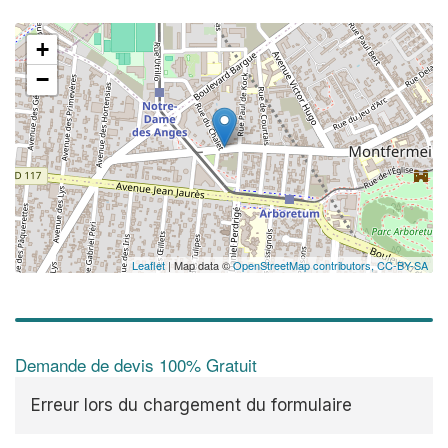
+
−
✕
Au
vo
no
Leaflet
| Map data ©
OpenStreetMap contributors,
CC-BY-SA
Demande de devis 100% Gratuit
Erreur lors du chargement du formulaire