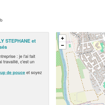
rb
+
LY STEPHANE et
−
sés
eprise : je l'ai fait
i travaillé, c'est un
et soyez
oup de pouce