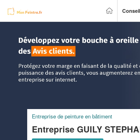
Conseil
Accueil
>
Trouver un peintre
>
Languedoc-Roussillon
>
Héra
Entreprise de peinture en bâtiment
Entreprise GUILY STEPH