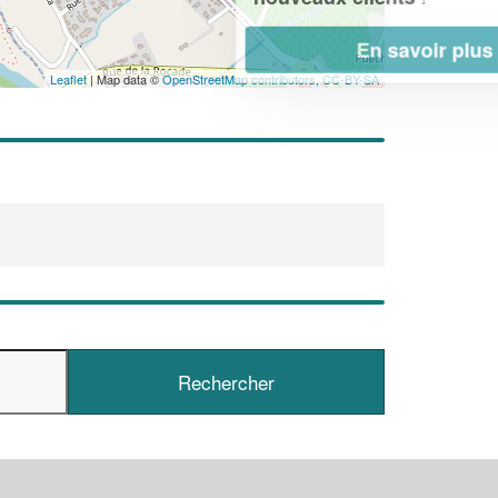
En savoir plus
Leaflet
| Map data ©
OpenStreetMap contributors,
CC-BY-SA