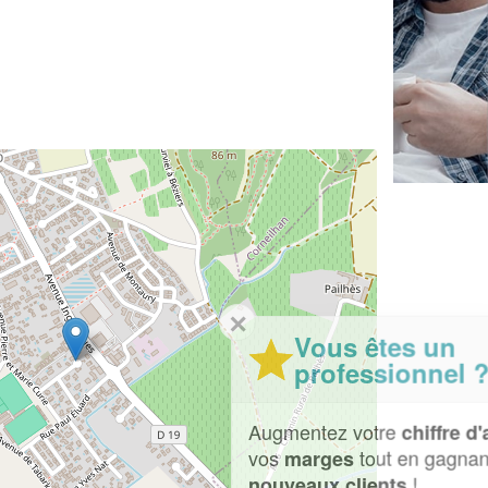
✕
Vous êtes un
professionnel ?
Augmentez votre
et
chiffre d'affaires
vos
tout en gagnant de
marges
!
nouveaux clients