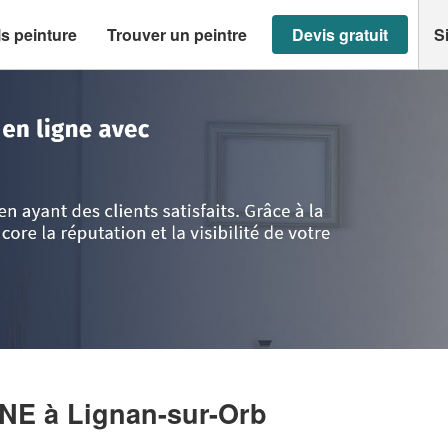
s peinture
Trouver un peintre
Devis gratuit
S
ult
>
Lignan-sur-Orb
>
Entreprise GUILY STEPHANE
ANE
à Lignan-sur-Orb