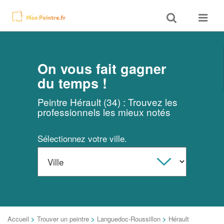
Toggle
Toggle
search
navigat
On vous fait gagner
du temps !
Peintre Hérault (34) : Trouvez les
professionnels les mieux notés
Sélectionnez votre ville.
Accueil
>
Trouver un peintre
>
Languedoc-Roussillon
>
Hérault