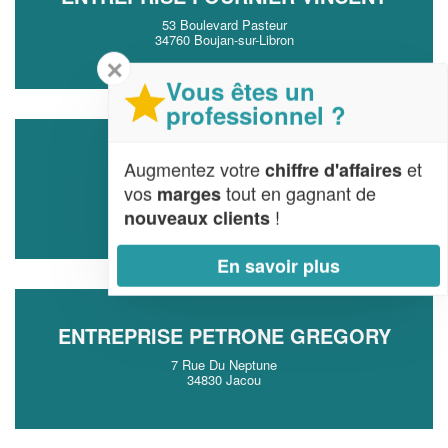
53 Boulevard Pasteur
34760 Boujan-sur-Libron
✕
Vous êtes un
professionnel ?
SOCIÉTÉ OMLALA SAID
Augmentez votre
et
chiffre d'affaires
vos
tout en gagnant de
marges
15 Rue Du Petit Saint Jean
34000 Montpellier
!
nouveaux clients
En savoir plus
ENTREPRISE PETRONE GREGORY
7 Rue Du Neptune
34830 Jacou