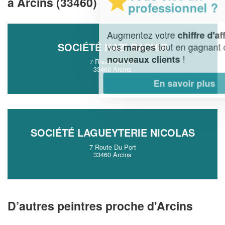
à Arcins (33460)
professionnel ?
Augmentez votre
et
chiffre d'affaires
SOCIÉTÉ HAZI BACHIR
vos
tout en gagnant de
marges
!
nouveaux clients
7 Route Du Port
33460 Arcins
En savoir plus
SOCIÉTÉ LAGUEYTERIE NICOLAS
7 Route Du Port
33460 Arcins
D’autres peintres proche d'Arcins