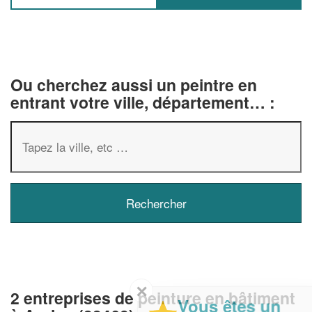
Ou cherchez aussi un peintre en
entrant votre ville, département… :
✕
2 entreprises de peinture en bâtiment
Vous êtes un