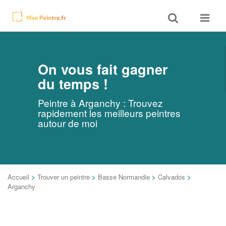
Toggle
Toggle
search
navigat
On vous fait gagner
du temps !
Peintre à Arganchy : Trouvez
rapidement les meilleurs peintres
autour de moi
Accueil
>
Trouver un peintre
>
Basse Normandie
>
Calvados
>
Arganchy