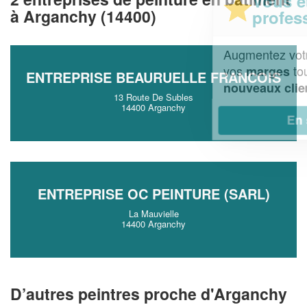
Vous êtes un
à Arganchy (14400)
professionnel ?
Augmentez votre
et
chiffre d'affaires
vos
tout en gagnant de
marges
ENTREPRISE BEAURUELLE FRANCOIS
!
nouveaux clients
13 Route De Subles
14400 Arganchy
En savoir plus
ENTREPRISE OC PEINTURE (SARL)
La Mauvielle
14400 Arganchy
D’autres peintres proche d'Arganchy