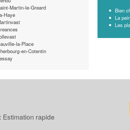
ehou
aint-Martin-le-Greard
Bien ch
a-Haye
La pei
artinvast
Les pl
reances
ollevast
auville-la-Place
herbourg-en-Cotentin
essay
 : Estimation rapide