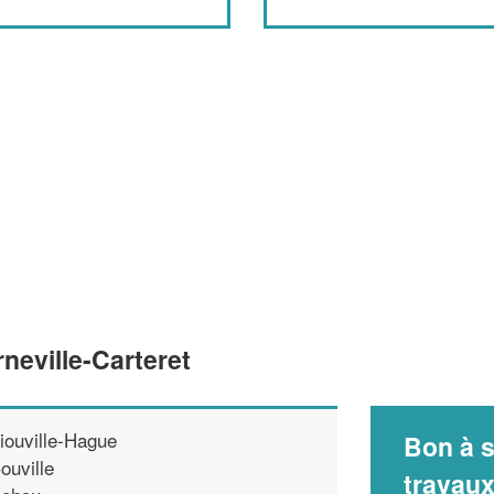
neville-Carteret
iouville-Hague
Bon à s
ouville
travau