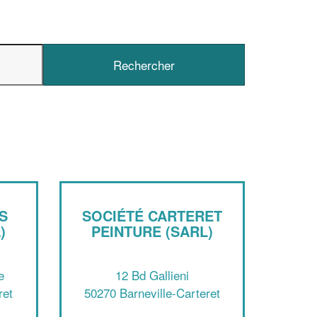
✕
Vous êtes un
professionnel ?
S
SOCIÉTÉ CARTERET
)
PEINTURE (SARL)
Augmentez votre
e
chiffre d'affaires
vos
tout en gagnant de
marges
!
nouveaux clients
e
12 Bd Gallieni
ret
50270 Barneville-Carteret
En savoir plus