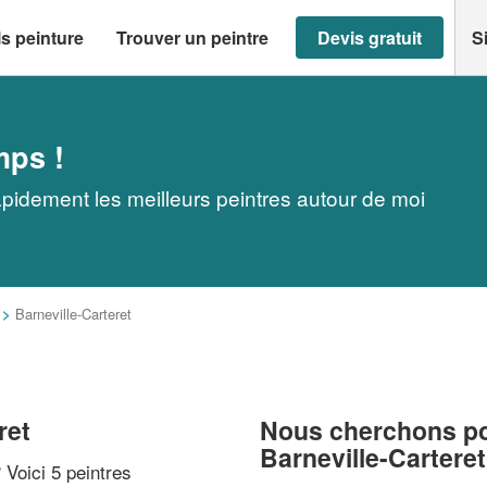
s peinture
Trouver un peintre
Devis gratuit
S
mps !
rapidement les meilleurs peintres autour de moi
>
Barneville-Carteret
ret
Nous cherchons pou
Barneville-Carteret
? Voici 5 peintres