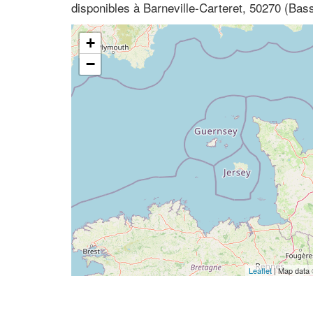
disponibles à Barneville-Carteret, 50270 (Ba
+
−
Leaflet
| Map data