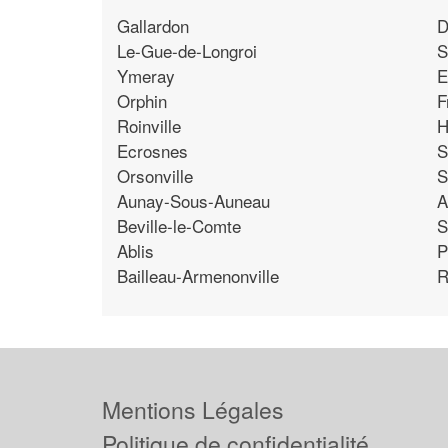
Gallardon
D
Le-Gue-de-Longroi
S
Ymeray
E
Orphin
F
Roinville
H
Ecrosnes
S
Orsonville
S
Aunay-Sous-Auneau
A
Beville-le-Comte
S
Ablis
P
Bailleau-Armenonville
R
Mentions Légales
Politique de confidentialité