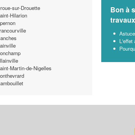
roue-sur-Drouette
Bon à s
aint-Hilarion
travau
pernon
rancourville
Astuce
anches
L'effet
ainville
Pourqu
onchamp
llainville
aint-Martin-de-Nigelles
onthevrard
ambouillet