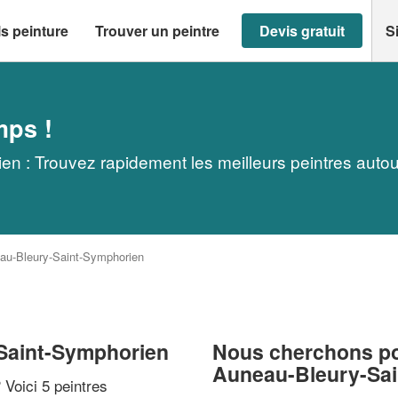
s peinture
Trouver un peintre
Devis gratuit
S
mps !
n : Trouvez rapidement les meilleurs peintres auto
au-Bleury-Saint-Symphorien
-Saint-Symphorien
Nous cherchons pou
Auneau-Bleury-Sa
? Voici 5 peintres