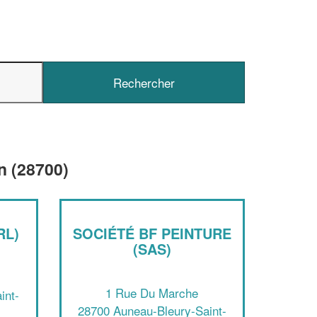
n (28700)
✕
Vous êtes un
professionnel ?
RL)
SOCIÉTÉ BF PEINTURE
(SAS)
Augmentez votre
et
chiffre d'affaires
vos
tout en gagnant de
marges
!
nouveaux clients
1 Rue Du Marche
int-
28700 Auneau-Bleury-Saint-