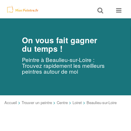
Toggle
Toggle
search
navigat
On vous fait gagner
du temps !
Peintre à Beaulieu-sur-Loire :
Trouvez rapidement les meilleurs
peintres autour de moi
Accueil
>
Trouver un peintre
>
Centre
>
Loiret
>
Beaulieu-sur-Loire