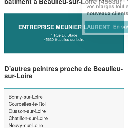
bâtiment à Beaulieu-sur-Loire (45630)
vos
tout en gagnant de
marges
!
nouveaux clients
ENTREPRISE MEUNIER LAURENT
En savoir plus
1 Rue Du Stade
45630 Beaulieu-sur-Loire
D’autres peintres proche de Beaulieu-
sur-Loire
Bonny-sur-Loire
Courcelles-le-Roi
Ousson-sur-Loire
Chatillon-sur-Loire
Neuvy-sur-Loire