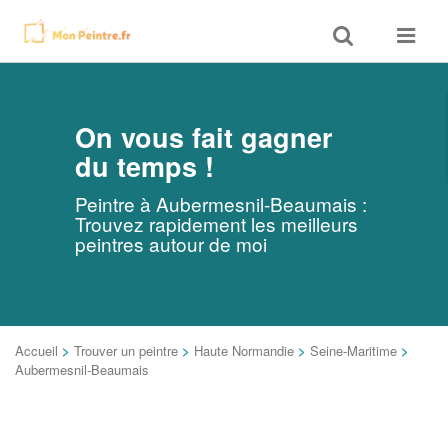
Toggle
Toggle
search
navigat
On vous fait gagner
du temps !
Peintre à Aubermesnil-Beaumais :
Trouvez rapidement les meilleurs
peintres autour de moi
Accueil
>
Trouver un peintre
>
Haute Normandie
>
Seine-Maritime
>
Aubermesnil-Beaumais