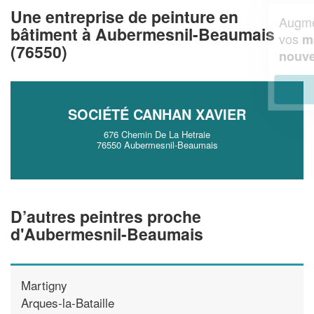
Une entreprise de peinture en
Augmentez votre
et
chiffre d'affaires
bâtiment à Aubermesnil-Beaumais
vos
tout en gagnant de
marges
(76550)
!
nouveaux clients
En savoir plus
SOCIÉTÉ CANHAN XAVIER
676 Chemin De La Hetraie
76550 Aubermesnil-Beaumais
D’autres peintres proche
d'Aubermesnil-Beaumais
Martigny
Arques-la-Bataille