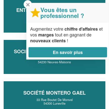
✕
Vous êtes un
ENTREPRISE MAHOUT PHILIPPE
professionnel ?
8 Boulevard De Champelle
54600 Villers-les-Nancy
Augmentez votre
et
chiffre d'affaires
vos
tout en gagnant de
marges
!
nouveaux clients
SOCIÉTÉ YEGHIAZARYAN VARDAN
En savoir plus
13 Rue Voltaire
54230 Neuves-Maisons
SOCIÉTÉ MONTERO GAEL
33 Rue Boutet De Monvel
54300 Luneville