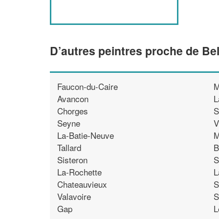
D’autres peintres proche de Bel
Faucon-du-Caire
M
Avancon
L
Chorges
S
Seyne
V
La-Batie-Neuve
M
Tallard
B
Sisteron
S
La-Rochette
L
Chateauvieux
S
Valavoire
S
Gap
L