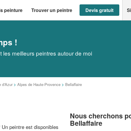
s peinture
Trouver un peintre
Devis gratuit
S
mps !
t les meilleurs peintres autour de moi
 d'Azur
>
Alpes de Haute-Provence
>
Bellaffaire
Nous cherchons pou
Bellaffaire
? Un peintre est disponibles