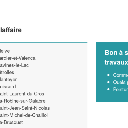
laffaire
elve
Bon à s
ardier-et-Valenca
travau
avines-le-Lac
itrolles
Commen
anteyer
Quels 
uissard
Peintur
aint-Laurent-du-Cros
a-Robine-sur-Galabre
aint-Jean-Saint-Nicolas
aint-Michel-de-Chaillol
e-Brusquet