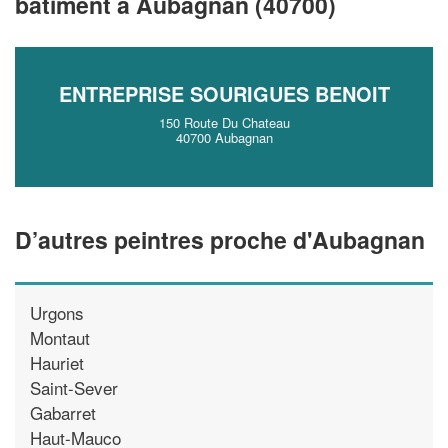
bâtiment à Aubagnan (40700)
vos
tout en gagnant de
marges
!
nouveaux clients
En savoir plus
ENTREPRISE SOURIGUES BENOIT
150 Route Du Chateau
40700 Aubagnan
D’autres peintres proche d'Aubagnan
Urgons
Montaut
Hauriet
Saint-Sever
Gabarret
Haut-Mauco