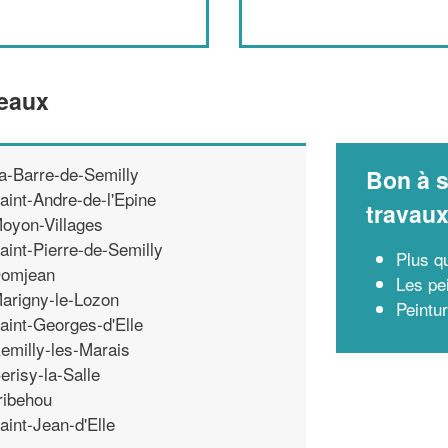
neaux
a-Barre-de-Semilly
Bon à s
aint-Andre-de-l'Epine
travau
oyon-Villages
aint-Pierre-de-Semilly
Plus qu
omjean
Les pei
arigny-le-Lozon
Peintu
aint-Georges-d'Elle
emilly-les-Marais
erisy-la-Salle
ribehou
aint-Jean-d'Elle