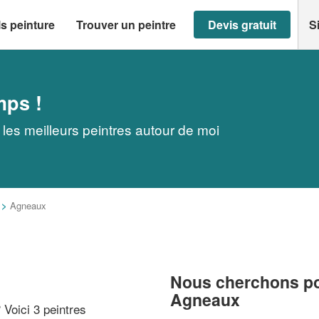
s peinture
Trouver un peintre
Devis gratuit
S
mps !
les meilleurs peintres autour de moi
>
Agneaux
Nous cherchons pou
Agneaux
? Voici 3 peintres