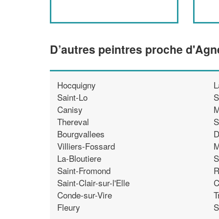
D’autres peintres proche d'Ag
Hocquigny
L
Saint-Lo
S
Canisy
M
Thereval
S
Bourgvallees
D
Villiers-Fossard
M
La-Bloutiere
S
Saint-Fromond
R
Saint-Clair-sur-l'Elle
C
Conde-sur-Vire
T
Fleury
S