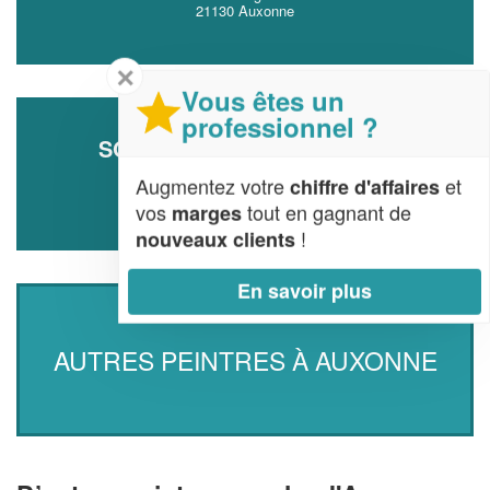
21130 Auxonne
✕
Vous êtes un
professionnel ?
SOCIÉTÉ KASTRATI ARDITA
8 Rue Porte De Pantesson
Augmentez votre
et
chiffre d'affaires
21130 Auxonne
vos
tout en gagnant de
marges
!
nouveaux clients
En savoir plus
AUTRES PEINTRES À AUXONNE