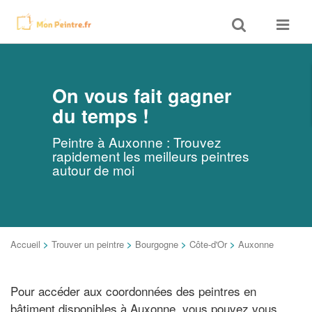
Toggle
Toggle
search
navigat
On vous fait gagner
du temps !
Peintre à Auxonne : Trouvez
rapidement les meilleurs peintres
autour de moi
Accueil
>
Trouver un peintre
>
Bourgogne
>
Côte-d'Or
>
Auxonne
Pour accéder aux coordonnées des peintres en
bâtiment disponibles à Auxonne, vous pouvez vous