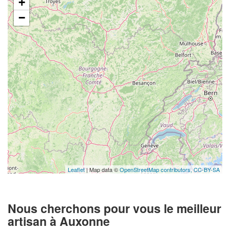
+
−
Leaflet
| Map data ©
OpenStreetMap contributors,
CC-BY-SA
Nous cherchons pour vous le meilleur
artisan à Auxonne