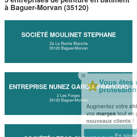
à Baguer-Morvan (35120)
SOCIÉTÉ MOULINET STEPHANE
Za La Roche Blanche
35120 Baguer-Morvan
✕
Vous êtes un
ENTREPRISE NUNEZ GARCIA FRANCOIS
professionnel ?
2 Les Forges
35120 Baguer-Morvan
Augmentez votre
et
chiffre d'affaires
vos
tout en gagnant de
marges
!
nouveaux clients
En savoir plus