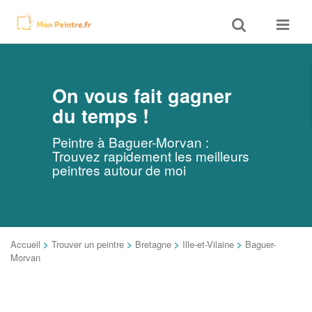
Toggle
Toggle
search
navigat
On vous fait gagner
du temps !
Peintre à Baguer-Morvan :
Trouvez rapidement les meilleurs
peintres autour de moi
Accueil
>
Trouver un peintre
>
Bretagne
>
Ille-et-Vilaine
>
Baguer-
Morvan