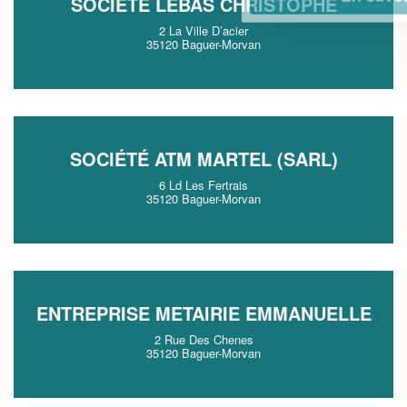
SOCIÉTÉ LEBAS CHRISTOPHE
2 La Ville D’acier
35120 Baguer-Morvan
SOCIÉTÉ ATM MARTEL (SARL)
6 Ld Les Fertrais
35120 Baguer-Morvan
ENTREPRISE METAIRIE EMMANUELLE
2 Rue Des Chenes
35120 Baguer-Morvan