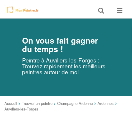
Toggle
Toggle
search
navigat
On vous fait gagner
du temps !
Peintre à Auvillers-les-Forges :
Trouvez rapidement les meilleurs
peintres autour de moi
Accueil
>
Trouver un peintre
>
Champagne-Ardenne
>
Ardennes
>
Auvillers-les-Forges