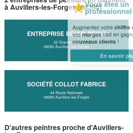
Vous êtes un
à Auvillers-les-Forges (08260)
professionnel ?
Augmentez votre
et
chiffre d'affaires
ENTREPRISE BEUDY REGIS
vos
tout en gagnant de
marges
!
nouveaux clients
22 Grande Rue
08260 Auvillers-les-Forges
En savoir plus
SOCIÉTÉ COLLOT FABRICE
44 Route Nationale
08260 Auvillers-les-Forges
D’autres peintres proche d'Auvillers-