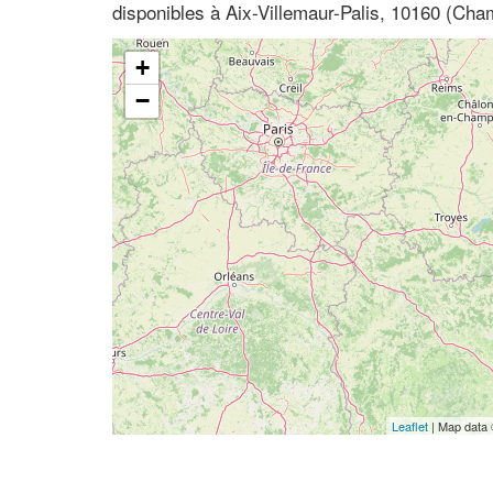
disponibles à Aix-Villemaur-Palis, 10160 (C
+
−
Leaflet
| Map data