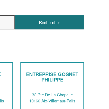
✕
Vous êtes un
professionnel ?
Augmentez votre
e
chiffre d'affaires
vos
tout en gagnant de
marges
!
nouveaux clients
En savoir plus
K
ENTREPRISE GOSNET
PHILIPPE
m
32 Rte De La Chapelle
lis
10160 Aix-Villemaur-Palis