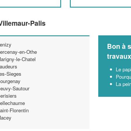
Villemaur-Palis
enizy
Bon à s
ercenay-en-Othe
travau
arigny-le-Chatel
audeurs
Le pap
es-Sieges
Pourqu
ourgenay
La pei
euvy-Sautour
erisiers
ellechaume
aint-Florentin
acey