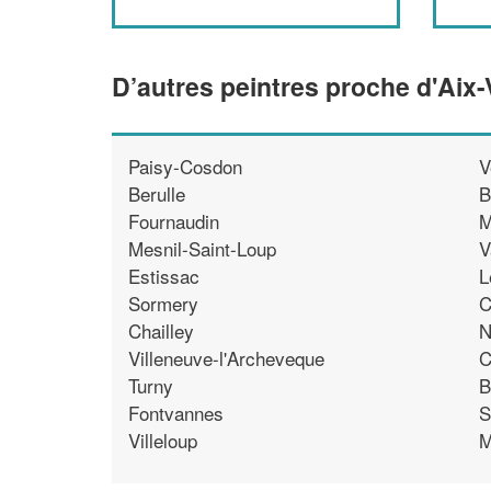
D’autres peintres proche d'Aix-
Paisy-Cosdon
V
Berulle
B
Fournaudin
M
Mesnil-Saint-Loup
V
Estissac
L
Sormery
C
Chailley
N
Villeneuve-l'Archeveque
C
Turny
B
Fontvannes
S
Villeloup
M