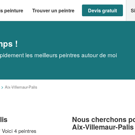
s peinture
Trouver un peintre
Devis gratuit
S
mps !
apidement les meilleurs peintres autour de moi
>
Aix-Villemaur-Palis
lis
Nous cherchons pou
Aix-Villemaur-Palis
? Voici 4 peintres