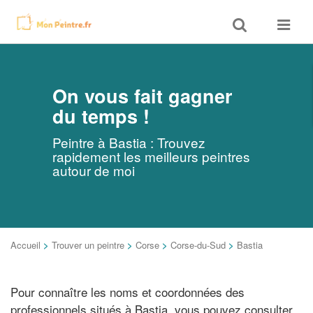
Toggle
Toggle
search
navigat
On vous fait gagner
du temps !
Peintre à Bastia : Trouvez
rapidement les meilleurs peintres
autour de moi
Accueil
>
Trouver un peintre
>
Corse
>
Corse-du-Sud
>
Bastia
Pour connaître les noms et coordonnées des
professionnels situés à Bastia, vous pouvez consulter