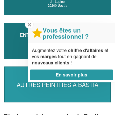
21 Lupino
20200 Bastia
✕
Vous êtes un
ENTREPRISE CHERNI YASSINE
professionnel ?
9 Rue De La Misericorde
20200 Bastia
Augmentez votre
et
chiffre d'affaires
vos
tout en gagnant de
marges
!
nouveaux clients
En savoir plus
AUTRES PEINTRES À BASTIA