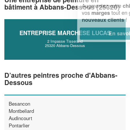
Augmentez votre
et
chiffre d'affaires
bâtiment à Abbans-Dessous (25320)
vos
tout en gagnant de
marges
!
nouveaux clients
ENTREPRISE MARCHESE LUCAS
En savoir plus
2 Impasse Tisserand
25320 Abbans-Dessous
D’autres peintres proche d'Abbans-
Dessous
Besancon
Montbeliard
Audincourt
Pontarlier