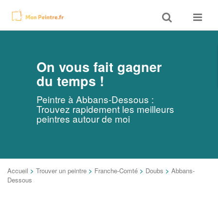
Toggle
Toggle
search
navigat
On vous fait gagner
du temps !
Peintre à Abbans-Dessous :
Trouvez rapidement les meilleurs
peintres autour de moi
Accueil
>
Trouver un peintre
>
Franche-Comté
>
Doubs
>
Abbans-
Dessous