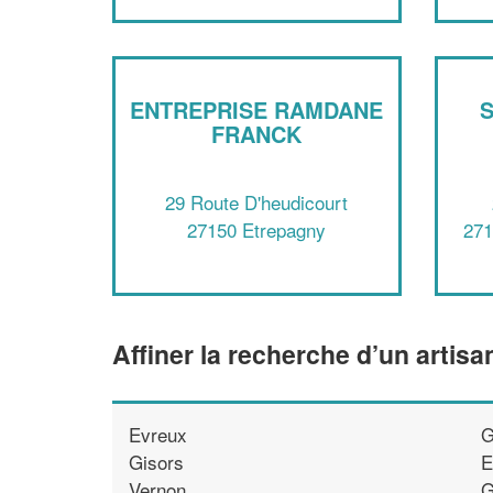
ENTREPRISE RAMDANE
S
FRANCK
29 Route D'heudicourt
27150 Etrepagny
271
Affiner la recherche d’un artisa
Evreux
G
Gisors
E
Vernon
G