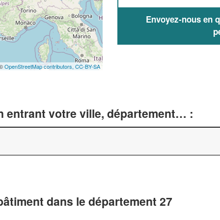
Envoyez-nous en qu
p
 ©
OpenStreetMap contributors,
CC-BY-SA
 entrant votre ville, département… :
 bâtiment dans le département 27