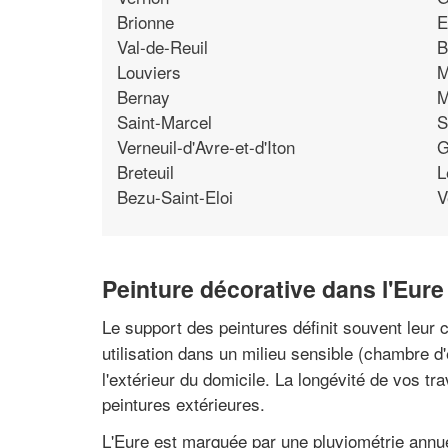
Brionne
E
Val-de-Reuil
B
Louviers
M
Bernay
M
Saint-Marcel
S
Verneuil-d'Avre-et-d'Iton
G
Breteuil
L
Bezu-Saint-Eloi
V
Peinture décorative dans l'Eure 
Le support des peintures définit souvent leur 
utilisation dans un milieu sensible (chambre d'
l'extérieur du domicile. La longévité de vos t
peintures extérieures.
L'Eure est marquée par une pluviométrie annuel