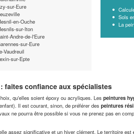
zy-sur-Eure
Calcul
euzeville
Sols e
esnil-en-Ouche
La pein
esnils-sur-Iton
aint-Andre-de-l'Eure
arennes-sur-Eure
e-Vaudreuil
exin-sur-Epte
: faites confiance aux spécialistes
choix, qu'elles soient époxy ou acryliques. Les
peintures hy
enfant). Il est courant, sinon, de préférer des
peintures rés
ravaux ne pourra être possible si vous ne prenez pas en com
le assez significative et un hiver clément. Le territoire es