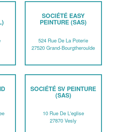
SOCIÉTÉ EASY
L)
PEINTURE (SAS)
e
524 Rue De La Poterie
27520 Grand-Bourgtheroulde
✕
Vous êtes un
professionnel ?
ND
SOCIÉTÉ SV PEINTURE
Augmentez votre
et
chiffre d'affaires
(SAS)
vos
tout en gagnant de
marges
!
nouveaux clients
ee
10 Rue De L'eglise
27870 Vesly
En savoir plus