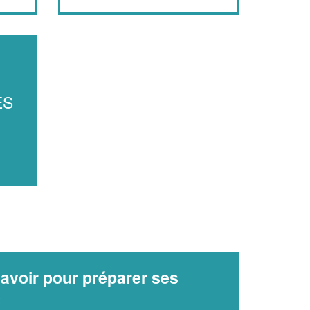
ES
avoir pour préparer ses
x