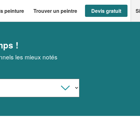
s peinture
Trouver un peintre
Devis gratuit
S
mps !
onnels les mieux notés