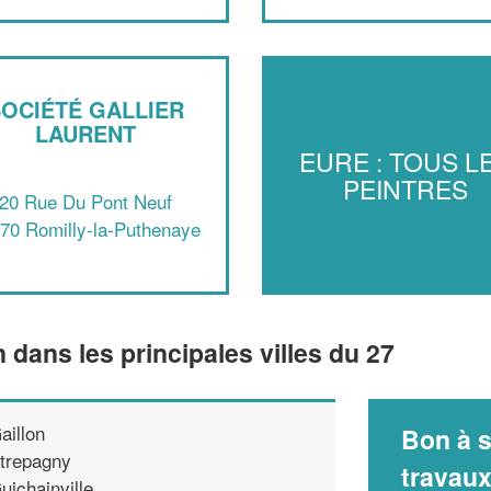
OCIÉTÉ GALLIER
LAURENT
EURE : TOUS L
PEINTRES
20 Rue Du Pont Neuf
70 Romilly-la-Puthenaye
n dans les principales villes du 27
aillon
Bon à s
trepagny
travau
uichainville