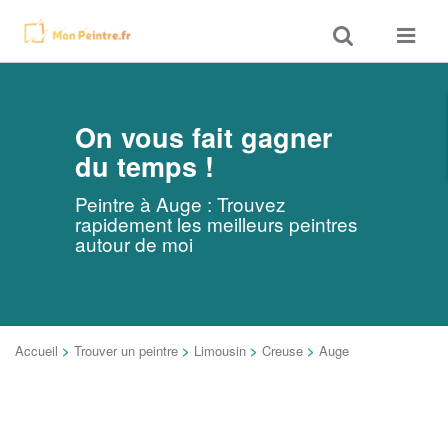
Toggle
Toggle
search
navigat
On vous fait gagner
du temps !
Peintre à Auge : Trouvez
rapidement les meilleurs peintres
autour de moi
Accueil
>
Trouver un peintre
>
Limousin
>
Creuse
>
Auge