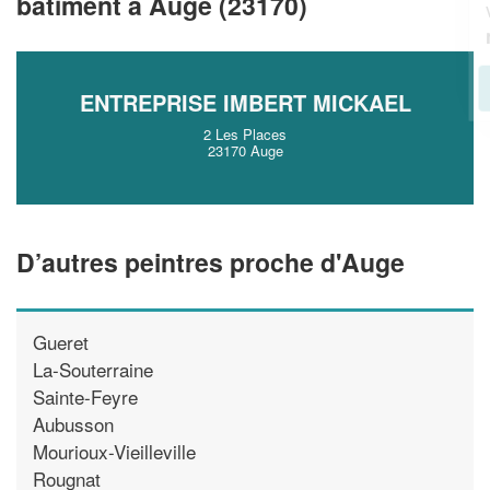
bâtiment à Auge (23170)
vos
tout en gagnant de
marges
!
nouveaux clients
En savoir plus
ENTREPRISE IMBERT MICKAEL
2 Les Places
23170 Auge
D’autres peintres proche d'Auge
Gueret
La-Souterraine
Sainte-Feyre
Aubusson
Mourioux-Vieilleville
Rougnat