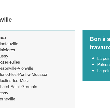
ville
aux
Bon à s
ontauville
travau
aidieres
ussy
La pei
ozerieulles
Peindr
ezonville-Vionville
La pei
lenod-les-Pont-à-Mousson
oulins-les-Metz
hatel-Saint-Germain
essy
erneville