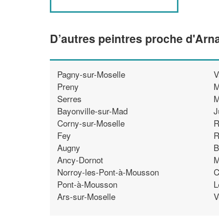
D’autres peintres proche d'Arna
Pagny-sur-Moselle
V
Preny
M
Serres
M
Bayonville-sur-Mad
J
Corny-sur-Moselle
R
Fey
R
Augny
B
Ancy-Dornot
M
Norroy-les-Pont-à-Mousson
C
Pont-à-Mousson
L
Ars-sur-Moselle
V