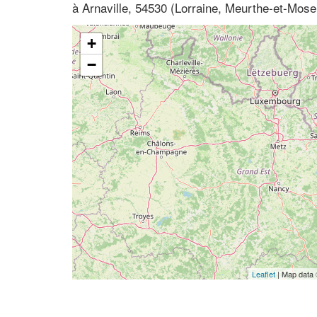
à Arnaville, 54530 (Lorraine, Meurthe-et-Mosel
+
−
Leaflet
| Map data