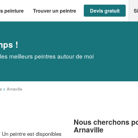
s peinture
Trouver un peintre
Devis gratuit
S
mps !
 les meilleurs peintres autour de moi
e
>
Arnaville
Nous cherchons pou
Arnaville
? Un peintre est disponibles