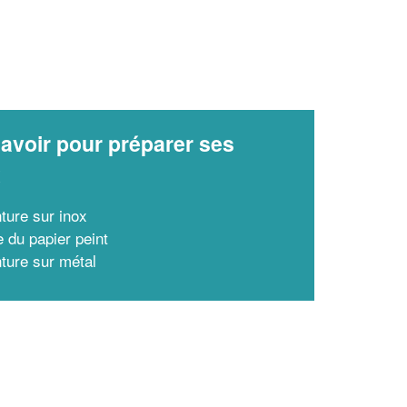
avoir pour préparer ses
x
nture sur inox
e du papier peint
nture sur métal