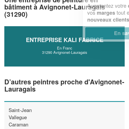
Augmentez votre
et
chiffre d'affaires
bâtiment à Avignonet-Lauragais
vos
tout en gagnant de
marges
(31290)
!
nouveaux clients
En savoir plus
ENTREPRISE KALI FABRICE
En Franc
31290 Avignonet-Lauragais
D’autres peintres proche d'Avignonet-
Lauragais
Saint-Jean
Vallegue
Caraman