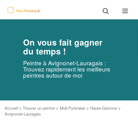
Toggle
Toggle
search
navigat
On vous fait gagner
du temps !
Peintre à Avignonet-Lauragais :
Trouvez rapidement les meilleurs
peintres autour de moi
Accueil
>
Trouver un peintre
>
Midi-Pyrénées
>
Haute-Garonne
>
Avignonet-Lauragais