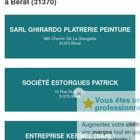
à Berat (31370)
SARL GHIRARDO PLATRERIE PEINTURE
685 Chemin De La Grangette
31370 Berat
SOCIÉTÉ ESTORGUES PATRICK
✕
10 Rue Du Merlot
31370 Berat
Vous êtes un
professionnel ?
Augmentez votre
et
chiffre d'affaires
vos
tout en gagnant de
marges
ENTREPRISE KERMEL (SARL)
!
nouveaux clients