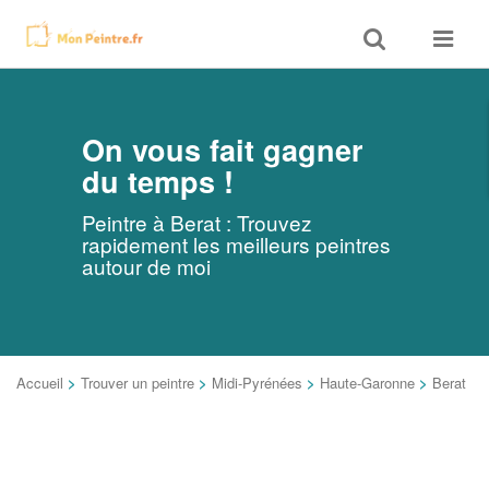
Toggle
Toggle
search
navigat
On vous fait gagner
du temps !
Peintre à Berat : Trouvez
rapidement les meilleurs peintres
autour de moi
Accueil
>
Trouver un peintre
>
Midi-Pyrénées
>
Haute-Garonne
>
Berat