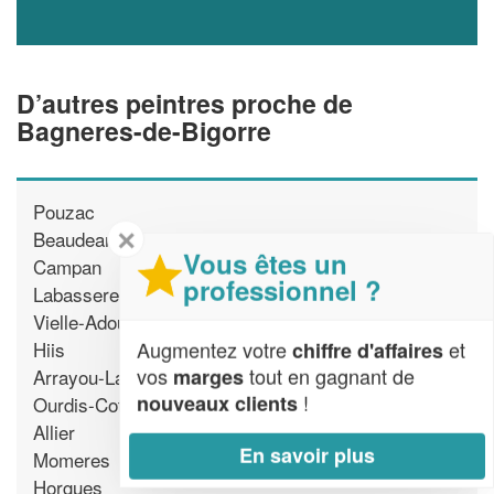
D’autres peintres proche de
Bagneres-de-Bigorre
Pouzac
✕
Beaudean
Vous êtes un
Campan
professionnel ?
Labassere
Vielle-Adour
Augmentez votre
et
Hiis
chiffre d'affaires
vos
tout en gagnant de
marges
Arrayou-Lahitte
!
nouveaux clients
Ourdis-Cotdoussan
Allier
En savoir plus
Momeres
Horgues