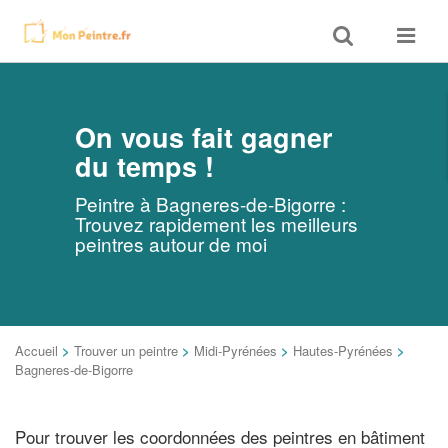
Toggle
Toggle
search
navigat
On vous fait gagner
du temps !
Peintre à Bagneres-de-Bigorre :
Trouvez rapidement les meilleurs
peintres autour de moi
Accueil
>
Trouver un peintre
>
Midi-Pyrénées
>
Hautes-Pyrénées
>
Bagneres-de-Bigorre
Pour trouver les coordonnées des peintres en bâtiment