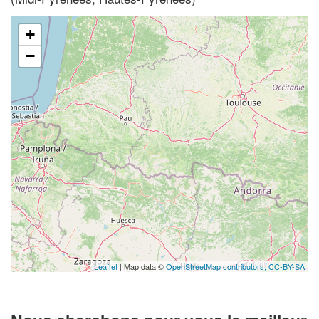
+
−
Leaflet
| Map data ©
OpenStreetMap contributors,
CC-BY-SA