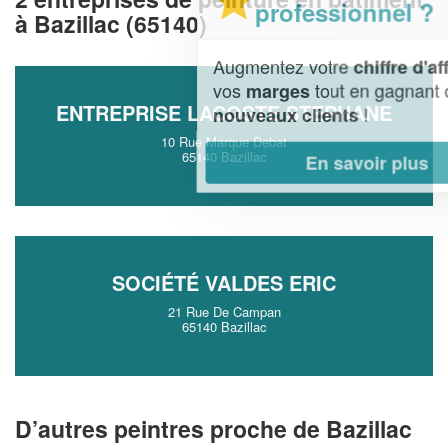
professionnel ?
à Bazillac (65140)
Augmentez votre
et
chiffre d'affaires
vos
tout en gagnant de
marges
ENTREPRISE LACOSTE STEPHANE
!
nouveaux clients
10 Rue Marque Debat
65140 Bazillac
En savoir plus
SOCIÉTÉ VALDES ERIC
21 Rue De Campan
65140 Bazillac
D’autres peintres proche de Bazillac