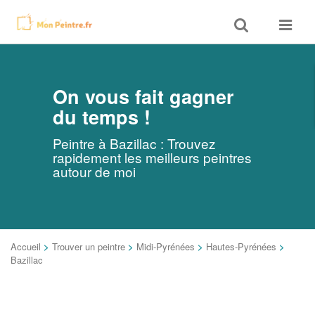
Toggle
Toggle
search
navigat
On vous fait gagner
du temps !
Peintre à Bazillac : Trouvez
rapidement les meilleurs peintres
autour de moi
Accueil
>
Trouver un peintre
>
Midi-Pyrénées
>
Hautes-Pyrénées
>
Bazillac