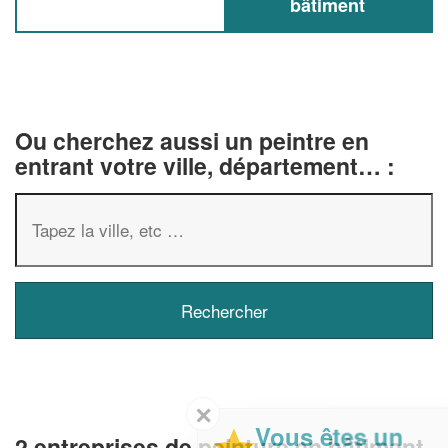
bâtiment
Ou cherchez aussi un peintre en
entrant votre ville, département… :
✕
Vous êtes un
2 entreprises de peinture en bâtiment