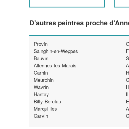
D’autres peintres proche d'Ann
Provin
G
Sainghin-en-Weppes
F
Bauvin
S
Allennes-les-Marais
A
Carnin
H
Meurchin
C
Wavrin
H
Hantay
I
Billy-Berclau
E
Marquillies
A
Carvin
C