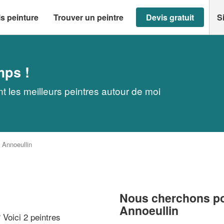
s peinture
Trouver un peintre
Devis gratuit
S
mps !
t les meilleurs peintres autour de moi
>
Annoeullin
Nous cherchons pou
Annoeullin
? Voici 2 peintres