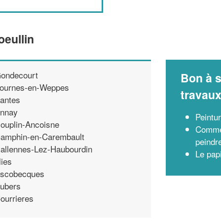
oeullin
ondecourt
Bon à s
ournes-en-Weppes
travau
antes
nnay
Peintu
ouplin-Ancoisne
Commen
amphin-en-Carembault
peindre
allennes-Lez-Haubourdin
Le papi
llies
scobecques
ubers
ourrieres