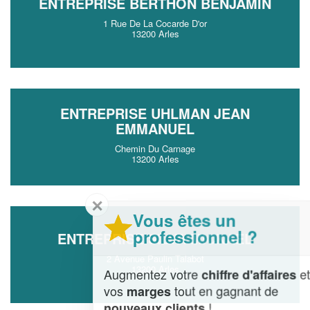
ENTREPRISE BERTHON BENJAMIN
1 Rue De La Cocarde D'or
13200 Arles
ENTREPRISE UHLMAN JEAN
EMMANUEL
Chemin Du Carnage
13200 Arles
✕
Vous êtes un
professionnel ?
ENTREPRISE SILVA MICKAEL
2 Avenue Paulin Talabot
13200 Arles
Augmentez votre
et
chiffre d'affaires
vos
tout en gagnant de
marges
!
nouveaux clients