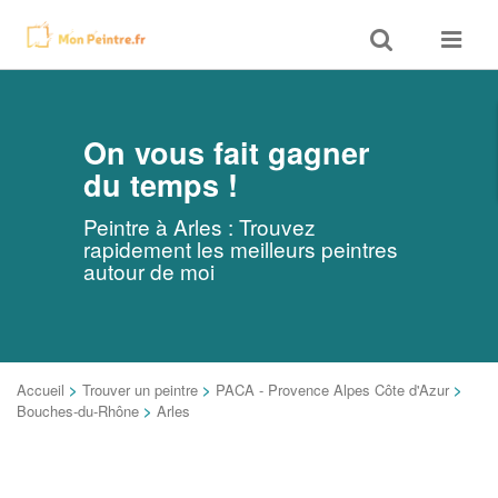
Toggle
Toggle
search
navigat
On vous fait gagner
du temps !
Peintre à Arles : Trouvez
rapidement les meilleurs peintres
autour de moi
Accueil
>
Trouver un peintre
>
PACA - Provence Alpes Côte d'Azur
>
Bouches-du-Rhône
>
Arles