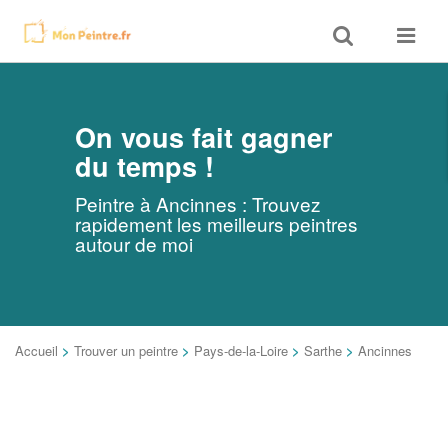
Toggle
Toggle
search
navigat
On vous fait gagner
du temps !
Peintre à Ancinnes : Trouvez
rapidement les meilleurs peintres
autour de moi
Accueil
>
Trouver un peintre
>
Pays-de-la-Loire
>
Sarthe
>
Ancinnes