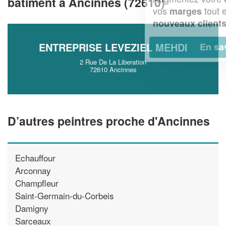
bâtiment à Ancinnes (72610)
vos
tout en gagnant de
marges
!
nouveaux clients
ENTREPRISE LEVEZIEL MEHDI
En savoir plus
2 Rue De La Liberation
72610 Ancinnes
D’autres peintres proche d'Ancinnes
Echauffour
Arconnay
Champfleur
Saint-Germain-du-Corbeis
Damigny
Sarceaux