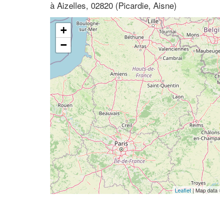
à Aizelles, 02820 (Picardie, Aisne)
+
−
Leaflet
| Map data