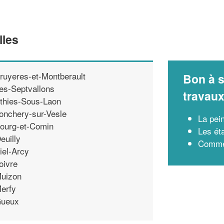
lles
ruyeres-et-Montberault
Bon à s
es-Septvallons
travau
thies-Sous-Laon
onchery-sur-Vesle
La pein
ourg-et-Comin
Les ét
euilly
Commen
iel-Arcy
oivre
uizon
erfy
ueux