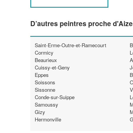
D’autres peintres proche d'Aize
Saint-Erme-Outre-et-Ramecourt
B
Cormicy
L
Beaurieux
A
Cuissy-et-Geny
J
Eppes
B
Soissons
O
Sissonne
V
Conde-sur-Suippe
L
Samoussy
M
Gizy
M
Hermonville
G