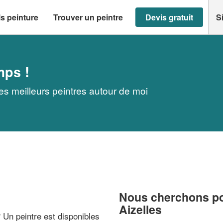
s peinture
Trouver un peintre
Devis gratuit
S
mps !
les meilleurs peintres autour de moi
Nous cherchons pou
Aizelles
? Un peintre est disponibles