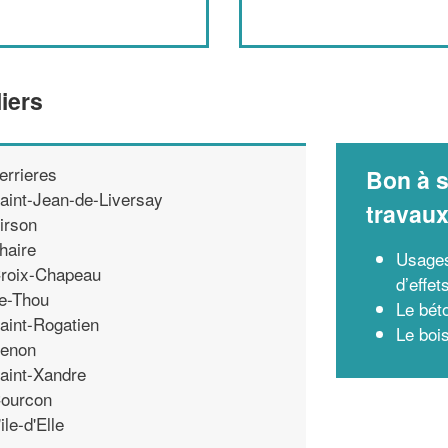
iers
errieres
Bon à s
aint-Jean-de-Liversay
travau
irson
haire
Usages
roix-Chapeau
d’effet
e-Thou
Le bét
aint-Rogatien
Le boi
enon
aint-Xandre
ourcon
'ile-d'Elle