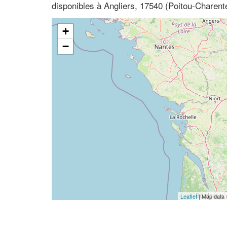
disponibles à Angliers, 17540 (Poitou-Charent
+
−
Leaflet
| Map data