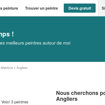
s peinture
Trouver un peintre
Devis gratuit
S
mps !
les meilleurs peintres autour de moi
-Maritime
>
Angliers
Nous cherchons pou
Angliers
? Voici 3 peintres