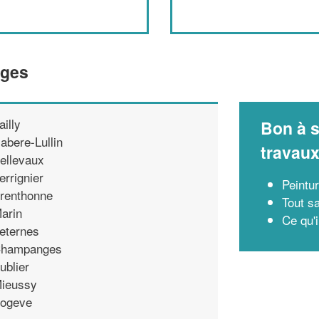
nges
ailly
Bon à s
abere-Lullin
travau
ellevaux
errignier
Peintu
renthonne
Tout sa
arin
Ce qu'i
eternes
hampanges
ublier
ieussy
ogeve