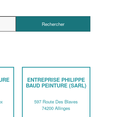
✕
Vous êtes un
professionnel ?
Augmentez votre
chiffre d'affaire
vos
tout en gagnant de
marges
!
nouveaux clients
TURE
ENTREPRISE PHILIPPE
En savoir plus
BAUD PEINTURE (SARL)
ux
597 Route Des Blaves
74200 Allinges