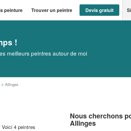
s peinture
Trouver un peintre
Devis gratuit
S
mps !
les meilleurs peintres autour de moi
e
>
Allinges
Nous cherchons pou
Allinges
? Voici 4 peintres