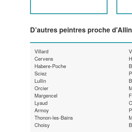
D’autres peintres proche d'Alli
Villard
V
Cervens
H
Habere-Poche
B
Sciez
P
Lullin
B
Orcier
M
Margencel
F
Lyaud
C
Armoy
P
Thonon-les-Bains
M
Choisy
B