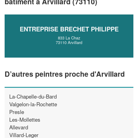
bâtiment à Arvillard (73110)
vos
tout en gagnant d
marges
!
nouveaux clients
En savoir plus
ENTREPRISE BRECHET PHILIPPE
833 La Chaz
73110 Arvillard
D’autres peintres proche d'Arvillard
La-Chapelle-du-Bard
Valgelon-la-Rochette
Presle
Les-Mollettes
Allevard
Villard-Leger