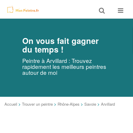
Toggle
Toggle
search
navigat
On vous fait gagner
du temps !
Peintre à Arvillard : Trouvez
rapidement les meilleurs peintres
autour de moi
Accueil
>
Trouver un peintre
>
Rhône-Alpes
>
Savoie
>
Arvillard