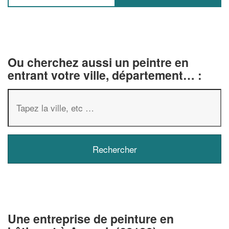
Ou cherchez aussi un peintre en
entrant votre ville, département… :
✕
Vous êtes un
professionnel 
Augmentez votre
chiffre d'
Une entreprise de peinture en
vos
tout en gagnan
marges