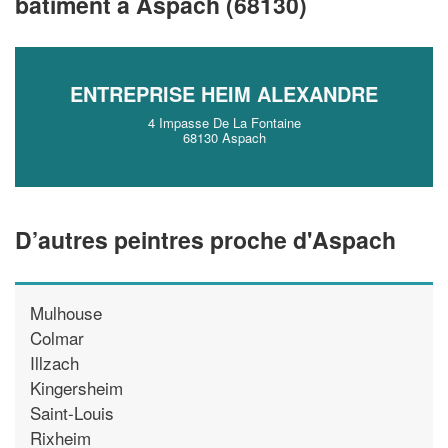
bâtiment à Aspach (68130)
!
nouveaux clients
En savoir plus
ENTREPRISE HEIM ALEXANDRE
4 Impasse De La Fontaine
68130 Aspach
D’autres peintres proche d'Aspach
Mulhouse
Colmar
Illzach
Kingersheim
Saint-Louis
Rixheim