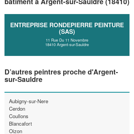
bâtiment à Argent-sur-Sauldre (18410)
vos
tout en gagnant de
marges
!
nouveaux clients
En savoir plus
ENTREPRISE RONDEPIERRE PEINTURE
(SAS)
11 Rue Du 11 Novembre
18410 Argent-sur-Sauldre
D’autres peintres proche d'Argent-
sur-Sauldre
Aubigny-sur-Nere
Cerdon
Coullons
Blancafort
Oizon