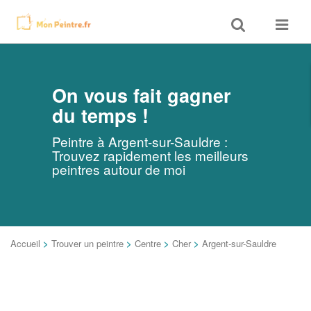
Toggle
Toggle
search
navigat
On vous fait gagner
du temps !
Peintre à Argent-sur-Sauldre :
Trouvez rapidement les meilleurs
peintres autour de moi
Accueil
>
Trouver un peintre
>
Centre
>
Cher
>
Argent-sur-Sauldre